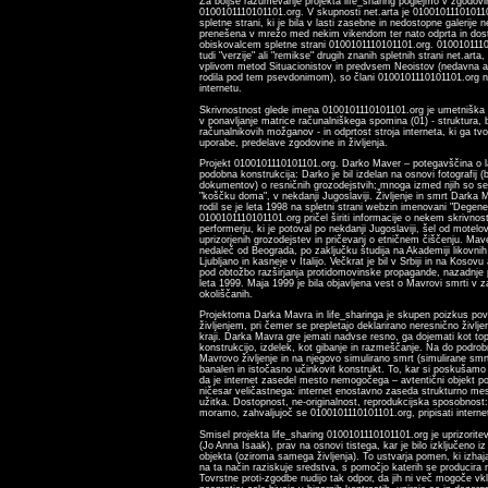
Za boljše razumevanje projekta life_sharing poglejmo v zgodovi
0100101110101101.org. V skupnosti net.arta je 010010111010110
spletne strani, ki je bila v lasti zasebne in nedostopne galerije n
prenešena v mrežo med nekim vikendom ter nato odprta in do
obiskovalcem spletne strani 0100101110101101.org. 01001011101
tudi "verzije" ali "remikse" drugih znanih spletnih strani net.arta,
vplivom metod Situacionistov in predvsem Neoistov (nedavna akti
rodila pod tem psevdonimom), so člani 0100101110101101.org n
internetu.
Skrivnostnost glede imena 0100101110101101.org je umetniška p
v ponavljanje matrice računalniškega spomina (01) - struktura, bi
računalnikovih možganov - in odprtost stroja interneta, ki ga tv
uporabe, predelave zgodovine in življenja.
Projekt 0100101110101101.org. Darko Maver – potegavščina o 
podobna konstrukcija: Darko je bil izdelan na osnovi fotografij (
dokumentov) o resničnih grozodejstvih; mnoga izmed njih so s
"koščku doma", v nekdanji Jugoslaviji. Življenje in smrt Darka M
rodil se je leta 1998 na spletni strani webzin imenovani "Degener
0100101110101101.org pričel širiti informacije o nekem skrivno
performerju, ki je potoval po nekdanji Jugoslaviji, šel od motelo
uprizorjenih grozodejstev in pričevanj o etničnem čiščenju. Mave
nedaleč od Beograda, po zaključku študija na Akademiji likovnih 
Ljubljano in kasneje v Italijo. Večkrat je bil v Srbiji in na Kosovu
pod obtožbo razširjanja protidomovinske propagande, nazadnje p
leta 1999. Maja 1999 je bila objavljena vest o Mavrovi smrti v z
okoliščanih.
Projektoma Darka Mavra in life_sharinga je skupen poizkus po
življenjem, pri čemer se prepletajo deklarirano neresnično življen
kraji. Darka Mavra gre jemati nadvse resno, ga dojemati kot topo
konstrukcijo, izdelek, kot gibanje in razmeščanje. Na do podrob
Mavrovo življenje in na njegovo simulirano smrt (simulirane sm
banalen in istočasno učinkovit konstrukt. To, kar si poskušamo p
da je internet zasedel mesto nemogočega – avtentični objekt po
ničesar veličastnega: internet enostavno zaseda strukturno mes
užitka. Dostopnost, ne-originalnost, reprodukcijska sposobnost: t
moramo, zahvaljujoč se 0100101110101101.org, pripisati interne
Smisel projekta life_sharing 0100101110101101.org je uprizorite
(Jo Anna Isaak), prav na osnovi tistega, kar je bilo izključeno i
objekta (oziroma samega življenja). To ustvarja pomen, ki izhaja
na ta način raziskuje sredstva, s pomočjo katerih se producira n
Tovrstne proti-zgodbe nudijo tak odpor, da jih ni več mogoče vklj