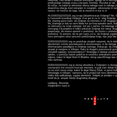
nasprotje; celo bivajo v binarnih kontrastih, upirajo se in dezorga
predstavljajo tretjega izraza (Jacques Derrida). Rezultat je tak:
do točke, na kateri je eliminiran obstoj nekega notri in nekega z
dinamična relacija med notranjim in zunanjim, odvisnostjo in ne
naravo, ter končno do tega, kar je resnično in kar to ni.
Ali 0100101110101101.org izvaja (de)arhivizacijo življenja? Ne. G
in čustvenih koordinat življenja. A ne gre le za to: slog življenja,
life_sharing jasno kaže, da življenje na internetu ni nič drugega
life_sharinga je bolj na ravni libida kot pa konceptualni ravni, bo
se odzivamo na svoje zatiranje, kot pa v načinu, na katerega o
verovanja.Cilj projekta ni toliko prikazati življenje kot nekaj "dru
prepričanje, da imamo opraviti s protislovji, da živimo s protislov
protislovij. To pomeni, da ne gre samo za to, da življenje izgu
novo prisvojimo skozi procese podoživljanja kraja, kjer je/je bilo
0100101110101101.org se poslužuje skrajnih nasprotij, da bi doka
absolutnem smislu posredovano in skonstruirano, in da obstaja h
informacijske paradigme in življenja samega. Dokazuje, da življe
ampak je narejeno iz klišejev. Kako bi drugače poimenovali gor
virtualnih papirjev, korespondence? Strategija ni delanje ponared
taktiko, s pomočjo katere politično in estetsko artikuliramo pravo
odpora, kakor bi dejal Homi K.Bhabha, okrog specifičnega tipa s
robu razkroja.
0100101110101101.org je skoraj obsedena z življenjem in dosega
zaznavamo kot osnovni koncept interneta, ki tudi sam deluje k
za na smrt resno vizijo, kakor bi dejal Slavoj Žižek, in jasno 
tehnologije in klišejev: namesto, da bi producirali novo identitet
veliko bolj radikalnega -izguba identitete. Subjekt je prisiljen v u
mislil da je, ampak nekdo drug/nekaj drugega.
Ljubljana, Slovenija
margrz@zrc-sazu.si