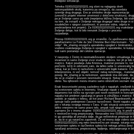
medijske simulacije.
Tehnika 0100101110101101.org sloni na nalaganju dveh
nekompatibilnih okolij, katerima pa omogoča, da zasedata
ozemlje drug drugega. Eno je simbolno okolje reprezentacije
(uresničiti projekt internet umetnosti z določeno strukturo), drug
pa je življenje samo po sebi (neprijetna bližina življenja, biti stal
na tem, da vstopiš v življenje nekoga drugega/ neke druge in si
soudeležen v njegovi zasebnosti, ki postane vidna, odprta in
predstavljena kot projekt). Za 0100101110101101.org vsakdanje
življenje deluje, kot bi bilo trenutek življenja v procesu
razpadanja.
Pristop 0100101110101101.org je strateški, če upoštevamo dejst
parafraziramo La Folie du Voir Christine Buci-Glucksmann - "oči 
vidijo". life_sharing omogoča uporabniku vpogled v birokratsko,
vsebino vsakdanjega življenja in vpogled v uporabnike, ki kukajo
tudi sami postanejo del celotne operacije.
V nasprotju z čistim in neomadeževanim okoljem virtualnega življ
stvarnost in samo življenje izvor studa in odpora, ker jih je bilo t
matrico. Kakor poudarja Julia Kristeva, material postane to, kar
prečistiti, ločiti in odstraniti zato, da lahko sebe /v univerzalni l
nekaj, kar je čisto in razkuženo v univerzalni logiki katarze. Če
kiberprostora, ni več objekt, temveč nekaj nizkotnega - materia
poseg. life_sharing je ta nizkotnost, uporabnik ima občutek, da 
da se je znašel v povsem nesmiselni situaciji. Nekaj manjka: po
obrisi. Na njihovem mestu imamo samo oštevilčeni seznam map 
Enak brezsmiselni poseg zasledimo tudi v napakah, vnešenih kot
na svetovnem spletu in internetu. Vnašanje napak v popolna simu
dojamemo kot točko na razvojni poti novih estetskih in konceptual
napaka kot predmet zgražanja in groze ni združljiva z matrico. 
podobi; je napaka v telesu, ali kot pravi Richard Beardsworth, j
opisuje našo podrejenost časovni razsežnosti. Storiti napako p
pot v iskanju svojega mesta v času. V taki situaciji ustvarimo n
lahko vnesemo ne samo pravo telo, ampak tudi njegovo interpr
zaznamo že v imenu skupine: 0100101110101101.org, ki prisili vs
v neskončen krog prepisovanja. Nenavadno ime 010010111010110
ki ga uporablja ali prenaša dalje, da ga neštetokrat prepisuje in
je, da bi si ga natančno zapomnili. Že od imena dalje vidimo tor
0100101110101101.org neko brezkončno pot iskanja: iskanja me
svetovnem spletu in razčlenitve spleta kot nekega arhiva (brez
vprašanji avtorstva, prepisovanja, lepljenja, odstranjevanja in br