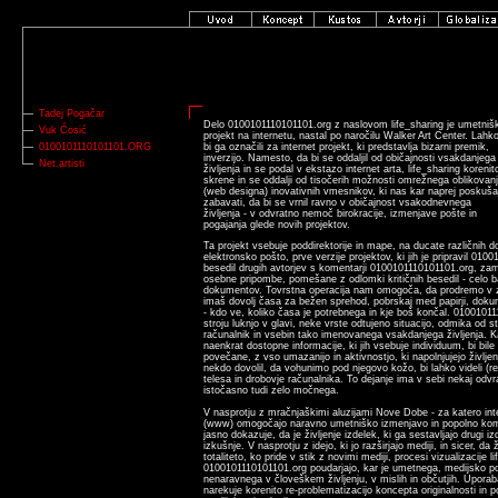
Tadej Pogačar
Delo 0100101110101101.org z naslovom life_sharing je umetnišk
Vuk Ćosić
projekt na internetu, nastal po naročilu Walker Art Center. Lahk
0100101110101101.ORG
bi ga označili za internet projekt, ki predstavlja bizarni premik,
inverzijo. Namesto, da bi se oddaljil od običajnosti vsakdanjega
Net.artisti
življenja in se podal v ekstazo internet arta, life_sharing korenit
skrene in se oddalji od tisočerih možnosti omrežnega oblikovan
(web designa) inovativnih vmesnikov, ki nas kar naprej poskuša
zabavati, da bi se vrnil ravno v običajnost vsakodnevnega
življenja - v odvratno nemoč birokracije, izmenjave pošte in
pogajanja glede novih projektov.
Ta projekt vsebuje poddirektorije in mape, na ducate različnih 
elektronsko pošto, prve verzije projektov, ki jih je pripravil 010
besedil drugih avtorjev s komentarji 0100101110101101.org, z
osebne pripombe, pomešane z odlomki kritičnih besedil - celo b
dokumentov. Tovrstna operacija nam omogoča, da prodremo v z
imaš dovolj časa za bežen sprehod, pobrskaj med papirji, dokume
- kdo ve, koliko časa je potrebnega in kje boš končal. 0100101
stroju luknjo v glavi, neke vrste odtujeno situacijo, odmika od s
računalnik in vsebin tako imenovanega vsakdanjega življenja. K
naenkrat dostopne informacije, ki jih vsebuje individuum, bi bil
povečane, z vso umazanijo in aktivnostjo, ki napolnjujejo življe
nekdo dovolil, da vohunimo pod njegovo kožo, bi lahko videli (
telesa in drobovje računalnika. To dejanje ima v sebi nekaj odvr
istočasno tudi zelo močnega.
V nasprotju z mračnjaškimi aluzijami Nove Dobe - za katero inte
(www) omogočajo naravno umetniško izmenjavo in popolno komun
jasno dokazuje, da je življenje izdelek, ki ga sestavljajo drugi iz
izkušnje. V nasprotju z idejo, ki jo razširjajo mediji, in sicer, d
totaliteto, ko pride v stik z novimi mediji, procesi vizualizacije l
0100101110101101.org poudarjajo, kar je umetnega, medijsko po
nenaravnega v človeškem življenju, v mislih in občutjih. Upor
narekuje korenito re-problematizacijo koncepta originalnosti in p