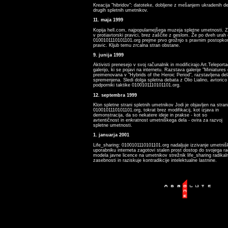
Kreacija "hibridov": datoteke, dobljene z mešanjem ukradenih de
drugih spletnih umetnikov.
11. maja 1999
Kopija hell.com, najpopularnejšega muzeja spletne umetnosti. Zr
v protiavtorski pravici, brez zaščite z geslom. Že po dveh urah
0100101110101101.org prejme prvo grožnjo s pravnim postopkom
pravic. Kljub temu zrcalna stran obstane.
9. junija 1999
Aktivisti prenesejo v svoj računalnik in modificirajo Art.Telepor
galerijo, ki se pojavi na internetu. Razstava galerije "Miniatures
preimenovana v "Hybrids of the Heroic Period", razstavljena del
spremenjena. Sledi dolga spletna debata z Olio Lialino, avtorico s
podporniki taktike 0100101110101101.org.
12. septembra 1999
Klon spletne strani spletnih umetnikov Jodi je objavljen na stran
0100101110101101.org, tokrat brez modifikacij, kot izjava in
demonstracija, da so nekatere ideje in prakse - kot so
avtentičnost in enkratnost umetniškega dela - ovira za razvoj
spletne umetnosti.
1. januarja 2001
Life_sharing: 0100101110101101.org nadaljuje izzivanje umetni
uporabniku interneta zagotovi stalen prost dostop do svojega rač
modela javne licence na umetnikov strežnik life_sharing radika
zasebnosti in raziskuje kontradikcije intelektualne lastnine.