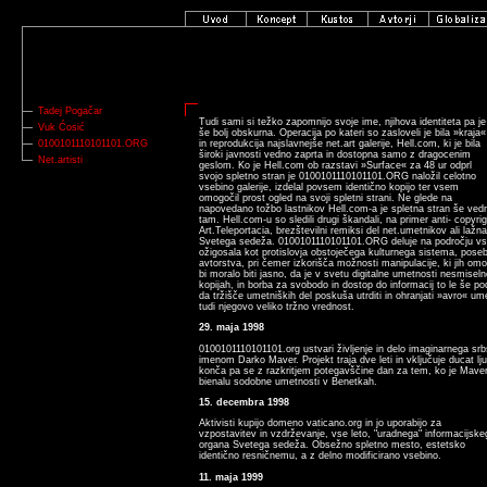
Tadej Pogačar
Tudi sami si težko zapomnijo svoje ime, njihova identiteta pa je
Vuk Ćosić
še bolj obskurna. Operacija po kateri so zasloveli je bila »kraja«
0100101110101101.ORG
in reprodukcija najslavnejše net.art galerije, Hell.com, ki je bila
široki javnosti vedno zaprta in dostopna samo z dragocenim
Net.artisti
geslom. Ko je Hell.com ob razstavi »Surface« za 48 ur odprl
svojo spletno stran je 0100101110101101.ORG naložil celotno
vsebino galerije, izdelal povsem identično kopijo ter vsem
omogočil prost ogled na svoji spletni strani. Ne glede na
napovedano tožbo lastnikov Hell.com-a je spletna stran še ved
tam. Hell.com-u so sledili drugi škandali, na primer anti- copyrig
Art.Teleportacia, brezštevilni remiksi del net.umetnikov ali laž
Svetega sedeža. 0100101110101101.ORG deluje na področju vseg
ožigosala kot protislovja obstoječega kulturnega sistema, posebe
avtorstva, pri čemer izkorišča možnosti manipulacije, ki jih o
bi moralo biti jasno, da je v svetu digitalne umetnosti nesmiselno 
kopijah, in borba za svobodo in dostop do informacij to le še po
da tržišče umetniških del poskuša utrditi in ohranjati »avro« um
tudi njegovo veliko tržno vrednost.
29. maja 1998
0100101110101101.org ustvari življenje in delo imaginarnega s
imenom Darko Maver. Projekt traja dve leti in vključuje ducat lju
konča pa se z razkritjem potegavščine dan za tem, ko je Maver
bienalu sodobne umetnosti v Benetkah.
15. decembra 1998
Aktivisti kupijo domeno vaticano.org in jo uporabijo za
vzpostavitev in vzdrževanje, vse leto, "uradnega" informacijske
organa Svetega sedeža. Obsežno spletno mesto, estetsko
identično resničnemu, a z delno modificirano vsebino.
11. maja 1999